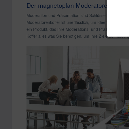
Der magnetoplan Moderatorenkoffer
Moderation und Präsentation sind Schlüsselkomponenten
Moderatorenkoffer ist unerlässlich, um Ideen klar zu k
ein Produkt, das Ihre Moderations- und Präsentationsfäh
Koffer alles was Sie benötigen, um Ihre Ziele bei Meetin