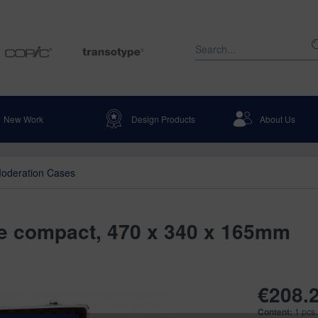
New Work
Design Products
About Us
oderation Cases
e compact, 470 x 340 x 165mm
€208.2
Content:
1 pcs.