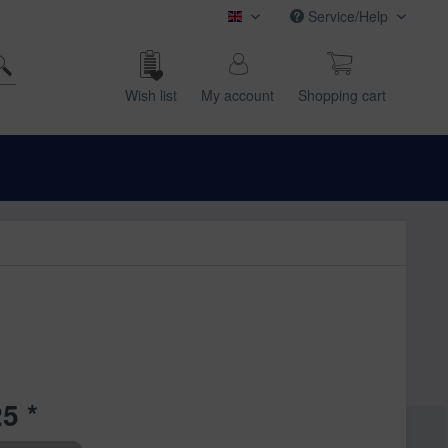
Service/Help
magnetoplan (english)
Wish list
My account
Shop­ping cart
5 *