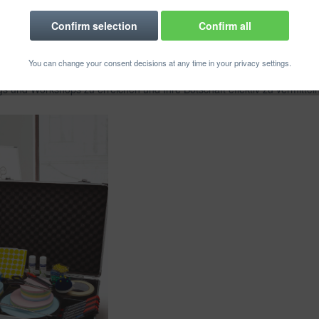
 Kompakt
Confirm selection
Confirm all
 in der heutigen Geschäftswelt. Ob in Besprechungen, Workshops ode
ommunizieren und den Ablauf von Veranstaltungen reibungslos zu gesta
You can change your consent decisions at any time in your privacy settings.
igkeiten auf das nächste Level hebt. Mit einer beeindruckenden Grunda
gs und Workshops zu erreichen und Ihre Botschaft effektiv zu vermitteln