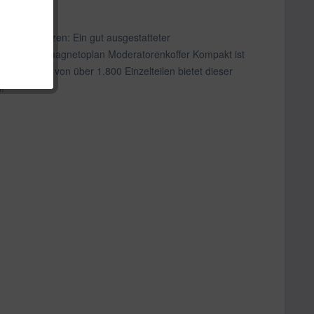
r Konferenzen: Ein gut ausgestatteter
lten. Unser magnetoplan Moderatorenkoffer Kompakt ist
usstattung von über 1.800 Einzelteilen bietet dieser
!