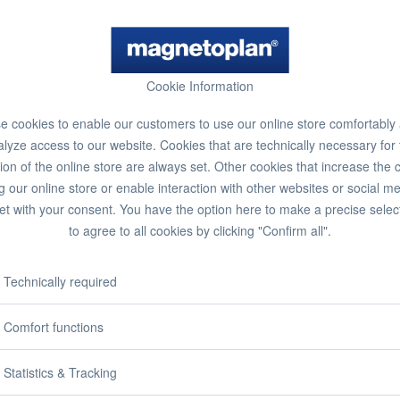
Prices incl. VA
Ready to s
Delivery time
Cookie Information
 cookies to enable our customers to use our online store comfortably
lyze access to our website. Cookies that are technically necessary for
Rememb
ion of the online store are always set. Other cookies that increase the 
g our online store or enable interaction with other websites or social m
Order numbe
et with your consent. You have the option here to make a precise selec
to agree to all cookies by clicking "Confirm all".
Technically required
Comfort functions
Statistics & Tracking