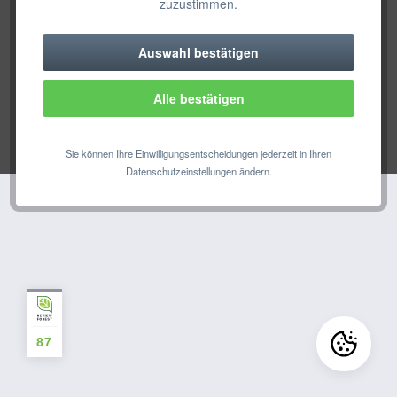
zuzustimmen.
* Alle Preise inkl. gesetzl. Mehrwertsteuer zzgl.
Versandkosten
und ggf.
Nachnahmegebühren, wenn nicht anders beschrieben
Auswahl bestätigen
Technisch erforderlich
Cookie preferences
PDF-Download
Über uns
Kontakt
Alle bestätigen
Komfortfunktionen
AGB
Widerrufsrecht
Datenschutz
Impressum
© 2019 HOLTZ OFFICE SUPPORT GmbH, Wiesbaden, Germany
Statistik & Tracking
Sie können Ihre Einwilligungsentscheidungen jederzeit in Ihren
Datenschutzeinstellungen ändern.
87