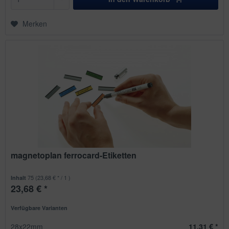
Merken
magnetoplan ferrocard-Etiketten
75
(23,68 € * / 1 )
Inhalt
23,68 € *
Verfügbare Varianten
28x22mm
11,31 € *