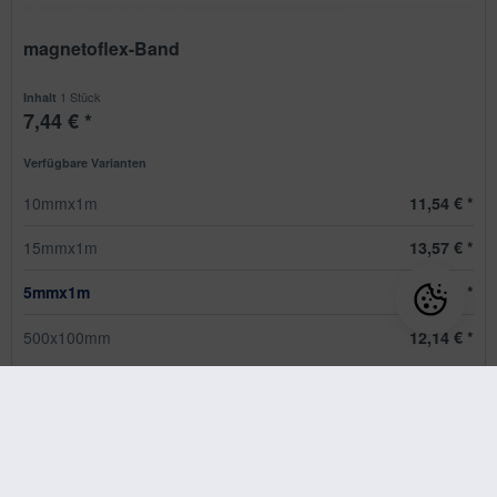
magnetoflex-Band
1 Stück
Inhalt
7,44 € *
Verfügbare Varianten
10mmx1m
11,54 € *
15mmx1m
13,57 € *
5mmx1m
7,44 € *
500x100mm
12,14 € *
Lieferzeit ca. 1-3 Werktage
Konfigurieren