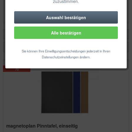
zuzustimmen.
Inhalt
1 Stück
89,25 € *
Auswahl bestätigen
Technisch erforderlich
Alle bestätigen
Komfortfunktionen
Filtern
Statistik & Tracking
Sie können Ihre Einwilligungsentscheidungen jederzeit in Ihren
Datenschutzeinstellungen ändern.
magnetoplan Pinntafel, einseitig