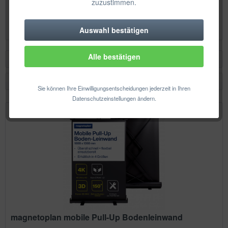
zuzustimmen.
Inhalt
1 Stück
367,71 € *
Auswahl bestätigen
Technisch erforderlich
Alle bestätigen
Komfortfunktionen
Filtern
Statistik & Tracking
Sie können Ihre Einwilligungsentscheidungen jederzeit in Ihren
Datenschutzeinstellungen ändern.
magnetoplan mobile Pull-Up Bodenleinwand