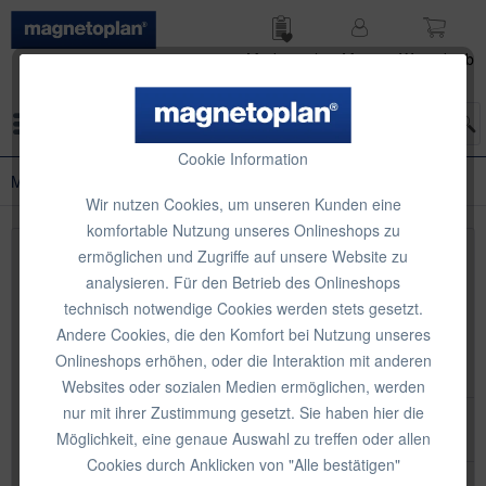
Merk­zettel
Mein
Waren­korb
Konto
Menü
Cookie Information
Mobile Leinwände
Wir nutzen Cookies, um unseren Kunden eine
komfortable Nutzung unseres Onlineshops zu
ermöglichen und Zugriffe auf unsere Website zu
Topseller
analysieren. Für den Betrieb des Onlineshops
technisch notwendige Cookies werden stets gesetzt.
Andere Cookies, die den Komfort bei Nutzung unseres
Onlineshops erhöhen, oder die Interaktion mit anderen
Websites oder sozialen Medien ermöglichen, werden
nur mit ihrer Zustimmung gesetzt. Sie haben hier die
Möglichkeit, eine genaue Auswahl zu treffen oder allen
Cookies durch Anklicken von "Alle bestätigen"
magnetoplan mobile Pull-Up Bodenleinwand