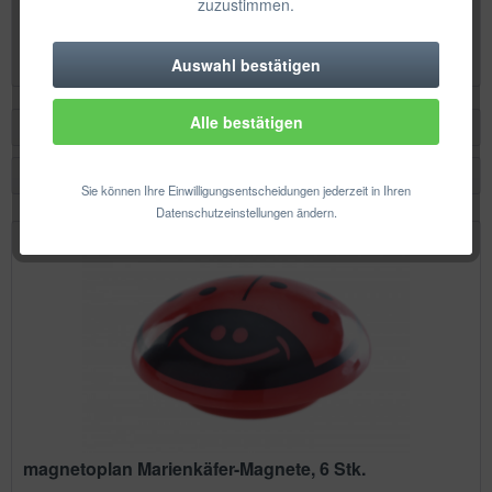
zuzustimmen.
Inhalt
6 Stück
(0,54 € * / 1 Stück)
3,21 € *
Auswahl bestätigen
Technisch erforderlich
Alle bestätigen
Komfortfunktionen
Filtern
Statistik & Tracking
Sie können Ihre Einwilligungsentscheidungen jederzeit in Ihren
Datenschutzeinstellungen ändern.
magnetoplan Marienkäfer-Magnete, 6 Stk.