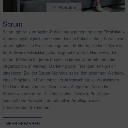
Produkte
Scrum
Scrum gehört zum Agilen-Projektmanagement bei dem Flexibilität +
Anpassungsfähigkeit ganz besonders im Fokus stehen. Scrum war
ursprünglich eine Projektmanagement-Methode, die im IT-Bereich
für Software-Entwicklungsteams genutzt wurde. Heute wird die
Scrum-Methode für jedes Projekt, in jedem Unternehmen oder
magnetoplan Scrumboard mobil, XL-Set,
Organisation, in Vertrieb, Marketing oder Finanzen, erfolgreich
Inhalt
1 Stück
eingesetzt. Ziel der Scrum-Methode ist es, den gesamten Workflow
641,41 € *
eines Projektes in Form einzelner Arbeitsschritte zu visualisieren.
Die Darstellung von User Stories und Aufgaben (Tasks) im
Workflow sowie deren Zuständigkeiten lässt alle Beteiligten
jederzeit den Fortschritt der aktuellen Arbeitsprozesse
(Iteration/Sprint) erkennen.
MEHR ERFAHREN