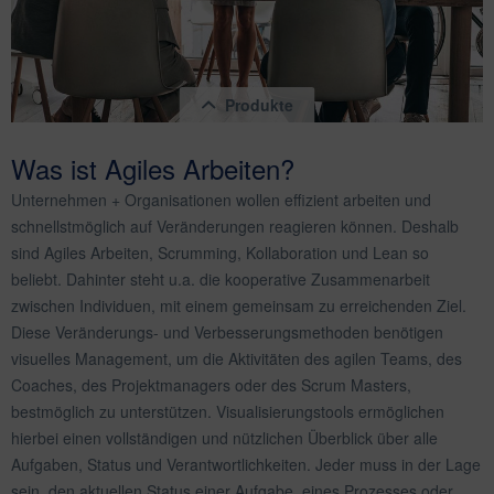
Produkte
Was ist Agiles Arbeiten?
Unternehmen + Organisationen wollen effizient arbeiten und
schnellstmöglich auf Veränderungen reagieren können. Deshalb
sind Agiles Arbeiten, Scrumming, Kollaboration und Lean so
beliebt. Dahinter steht u.a. die kooperative Zusammenarbeit
zwischen Individuen, mit einem gemeinsam zu erreichenden Ziel.
magnetoplan Infinity Wall, mobil
Diese Veränderungs- und Verbesserungsmethoden benötigen
Inhalt
1 Stück
visuelles Management, um die Aktivitäten des agilen Teams, des
1.617,21 € *
Coaches, des Projektmanagers oder des Scrum Masters,
bestmöglich zu unterstützen. Visualisierungstools ermöglichen
hierbei einen vollständigen und nützlichen Überblick über alle
Aufgaben, Status und Verantwortlichkeiten. Jeder muss in der Lage
sein, den aktuellen Status einer Aufgabe, eines Prozesses oder