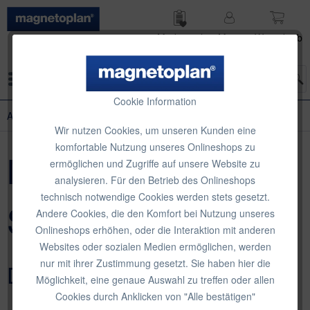
Merk­zettel
Mein
Waren­korb
Konto
Menü
Cookie Information
Agiles & kollaboratives Arbeiten
Wir nutzen Cookies, um unseren Kunden eine
komfortable Nutzung unseres Onlineshops zu
New Work | New
ermöglichen und Zugriffe auf unsere Website zu
analysieren. Für den Betrieb des Onlineshops
technisch notwendige Cookies werden stets gesetzt.
Skills | New Tools
Andere Cookies, die den Komfort bei Nutzung unseres
Onlineshops erhöhen, oder die Interaktion mit anderen
Websites oder sozialen Medien ermöglichen, werden
nur mit ihrer Zustimmung gesetzt. Sie haben hier die
Das magnetoplan Webinar
Möglichkeit, eine genaue Auswahl zu treffen oder allen
Cookies durch Anklicken von "Alle bestätigen"