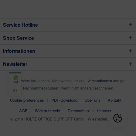
Service Hotline
Shop Service
Informationen
Newsletter
* Alle Preise inkl. gesetzl. Mehrwertsteuer zzgl.
Versandkosten
und ggf.
Nachnahmegebühren, wenn nicht anders beschrieben
87
Cookie preferences
PDF-Download
Über uns
Kontakt
AGB
Widerrufsrecht
Datenschutz
Impressum
© 2019 HOLTZ OFFICE SUPPORT GmbH, Wiesbaden, Germany