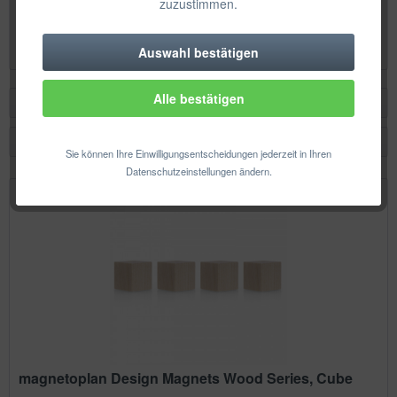
zuzustimmen.
Inhalt
4 Stück
(5,53 € * / 1 Stück)
22,13 € *
Auswahl bestätigen
Technisch erforderlich
Alle bestätigen
Komfortfunktionen
Filtern
Statistik & Tracking
Sie können Ihre Einwilligungsentscheidungen jederzeit in Ihren
Datenschutzeinstellungen ändern.
magnetoplan Design Magnets Wood Series, Cube