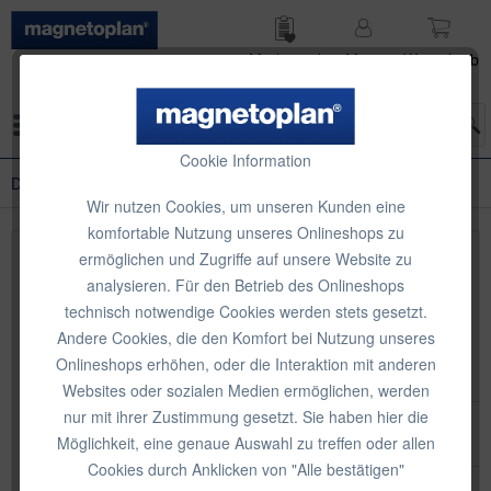
Merk­zettel
Mein
Waren­korb
Konto
Menü
Cookie Information
Design-Magnete
Wir nutzen Cookies, um unseren Kunden eine
komfortable Nutzung unseres Onlineshops zu
ermöglichen und Zugriffe auf unsere Website zu
Topseller
analysieren. Für den Betrieb des Onlineshops
technisch notwendige Cookies werden stets gesetzt.
Andere Cookies, die den Komfort bei Nutzung unseres
Onlineshops erhöhen, oder die Interaktion mit anderen
Websites oder sozialen Medien ermöglichen, werden
nur mit ihrer Zustimmung gesetzt. Sie haben hier die
Möglichkeit, eine genaue Auswahl zu treffen oder allen
Cookies durch Anklicken von "Alle bestätigen"
magnetoplan Design Magnets Wood Series, Cube