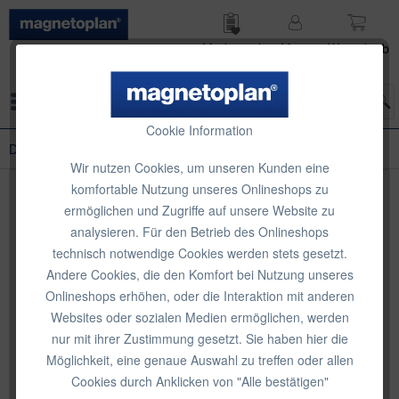
Merk­zettel
Mein
Waren­korb
Konto
Menü
Cookie Information
Defektes Produkt
Wir nutzen Cookies, um unseren Kunden eine
komfortable Nutzung unseres Onlineshops zu
Defektes Produkt
ermöglichen und Zugriffe auf unsere Website zu
analysieren. Für den Betrieb des Onlineshops
Wir werden uns nach Absenden dieses Formulars innerhalb
technisch notwendige Cookies werden stets gesetzt.
kurzer Zeit mit Ihnen in Verbindung setzen, um die weitere
Andere Cookies, die den Komfort bei Nutzung unseres
Vorgehensweise zu besprechen.
Onlineshops erhöhen, oder die Interaktion mit anderen
Bitte füllen Sie die Fehlerbeschreibung ausführlich aus, Sie
Websites oder sozialen Medien ermöglichen, werden
müssen diese dann nicht mehr dem Paket beilegen.
nur mit ihrer Zustimmung gesetzt. Sie haben hier die
Möglichkeit, eine genaue Auswahl zu treffen oder allen
Hinweis zum Datenschutz
: Wir verwenden Ihre
Cookies durch Anklicken von "Alle bestätigen"
personenbezogenen Daten ausschließlich zur Bearbeitung