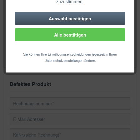
zuzustimmen.
Ihrer Anfrage und geben diese nicht an Dritte weiter. Sollte
im Anschluss kein berechtigtes Interesse unsererseits in
Auswahl bestätigen
Technisch erforderlich
Bezug auf die Speicherung Ihrer Daten mehr bestehen,
werden wir Ihre übermittelten Daten innerhalb von 30 Tagen
wieder löschen. Weitere Informationen zum Thema
Alle bestätigen
Komfortfunktionen
Datenschutz finden Sie in unserer
Datenschutzerklärung
.
Statistik & Tracking
Sie können Ihre Einwilligungsentscheidungen jederzeit in Ihren
Datenschutzeinstellungen ändern.
Defektes Produkt