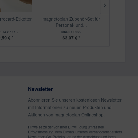
rrocard-Etiketten
magnetoplan Zubehör-Set für
magnetopla
Personal- und...
schw
0,14 € * / 1 )
Inhalt
1 Stück
Inha
,59 € *
63,07 € *
ab 1
Newsletter
Abonnieren Sie unseren kostenlosen Newsletter
mit Informationen zu neuen Produkten und
Aktionen von magnetoplan Onlineshop.
Hinweise zu der von Ihrer Einwilligung umfassten
Erfolgsmessung, dem Einsatz unseres Versanddienstleisters
Newsletter2Go, Protokollierung der Anmeldung und Ihren