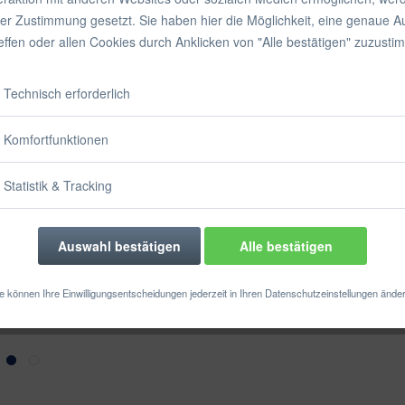
inkl. MwSt.
zzgl
rer Zustimmung gesetzt. Sie haben hier die Möglichkeit, eine genaue 
Sofort vers
reffen oder allen Cookies durch Anklicken von "Alle bestätigen" zuzusti
Technisch erforderlich
Merken
Komfortfunktionen
Artikel-Nr.:
Statistik & Tracking
Auswahl bestätigen
Alle bestätigen
e können Ihre Einwilligungsentscheidungen jederzeit in Ihren Datenschutzeinstellungen ände