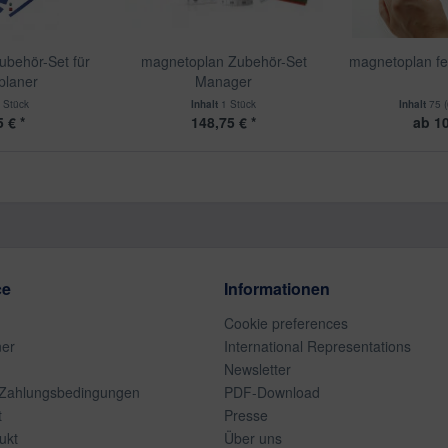
behör-Set für
magnetoplan Zubehör-Set
magnetoplan fe
planer
Manager
 Stück
Inhalt
1 Stück
Inhalt
75
(
 € *
148,75 € *
ab 10
ce
Informationen
Cookie preferences
ner
International Representations
Newsletter
 Zahlungsbedingungen
PDF-Download
t
Presse
ukt
Über uns