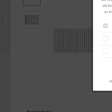
mit ih
zu t
Si
Beschreibung