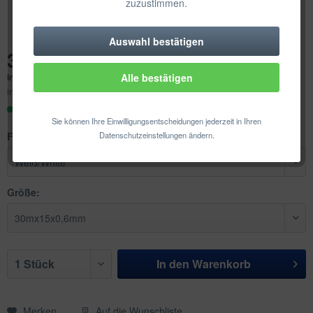
zuzustimmen.
Auswahl bestätigen
Technisch erforderlich
32,13 € *
Inhalt:
1 Stück
Alle bestätigen
Komfortfunktionen
inkl. MwSt.
zzgl. Versandkosten
Sofort versandfertig, Lieferzeit ca. 1-3 Werktage
Statistik & Tracking
Sie können Ihre Einwilligungsentscheidungen jederzeit in Ihren
Farbe:
Datenschutzeinstellungen ändern.
Größe:
In den
Warenkorb
Merken
Auf die Wunschliste