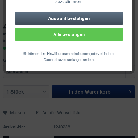
zuzustimmen.
Auswahl bestätigen
Technisch erforderlich
41,65 € *
Inhalt:
1 Stück
Alle bestätigen
Komfortfunktionen
inkl. MwSt.
zzgl. Versandkosten
Sofort versandfertig, Lieferzeit ca. 1-3 Werktage
Statistik & Tracking
Sie können Ihre Einwilligungsentscheidungen jederzeit in Ihren
Größe:
Datenschutzeinstellungen ändern.
In den
Warenkorb
Merken
Auf die Wunschliste
Artikel-Nr.:
1240288