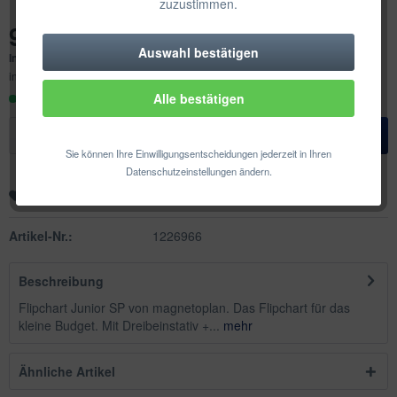
zuzustimmen.
94,01 € *
Auswahl bestätigen
Technisch erforderlich
Inhalt:
1 Stück
inkl. MwSt.
zzgl. Versandkosten
Sofort versandfertig, Lieferzeit ca. 1-3 Werktage
Alle bestätigen
Komfortfunktionen
In den
Warenkorb
Statistik & Tracking
Sie können Ihre Einwilligungsentscheidungen jederzeit in Ihren
Datenschutzeinstellungen ändern.
Merken
Auf die Wunschliste
Artikel-Nr.:
1226966
Beschreibung
Flipchart Junior SP von magnetoplan. Das Flipchart für das
kleine Budget. Mit Dreibeinstativ +...
mehr
Ähnliche Artikel