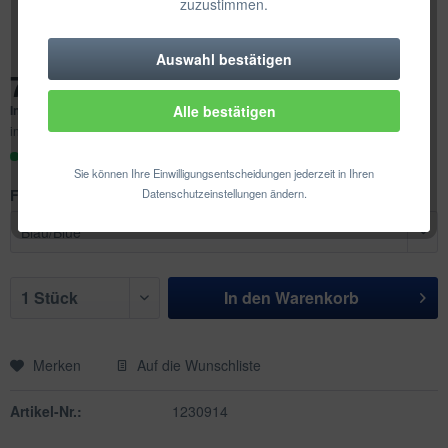
zuzustimmen.
Auswahl bestätigen
Technisch erforderlich
71,10 € *
Inhalt:
1 Stück
Alle bestätigen
Komfortfunktionen
inkl. MwSt.
zzgl. Versandkosten
Sofort versandfertig, Lieferzeit ca. 1-3 Werktage
Statistik & Tracking
Sie können Ihre Einwilligungsentscheidungen jederzeit in Ihren
Farbe:
Datenschutzeinstellungen ändern.
In den
Warenkorb
Merken
Auf die Wunschliste
Artikel-Nr.:
1230914