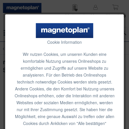
Merk­zettel
Mein
Waren­korb
Konto
Menü
Cookie Information
Übersicht
Klassische Büromagnete
Wir nutzen Cookies, um unseren Kunden eine
magnetoplan Magnete Discofix Color, 10
komfortable Nutzung unseres Onlineshops zu
ermöglichen und Zugriffe auf unsere Website zu
Stk.
analysieren. Für den Betrieb des Onlineshops
technisch notwendige Cookies werden stets gesetzt.
Andere Cookies, die den Komfort bei Nutzung unseres
Onlineshops erhöhen, oder die Interaktion mit anderen
Websites oder sozialen Medien ermöglichen, werden
nur mit ihrer Zustimmung gesetzt. Sie haben hier die
Möglichkeit, eine genaue Auswahl zu treffen oder allen
Cookies durch Anklicken von "Alle bestätigen"