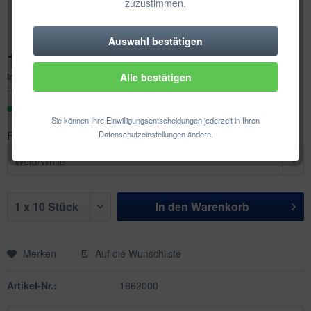
zuzustimmen.
Auswahl bestätigen
Technisch erforderlich
11,31 € *
Inhalt:
10 Stück (1,13 € * / 1 Stück)
Alle bestätigen
Komfortfunktionen
inkl. MwSt.
zzgl. Versandkosten
Sofort versandfertig, Lieferzeit ca. 1-3 Werktage
Statistik & Tracking
Sie können Ihre Einwilligungsentscheidungen jederzeit in Ihren
Farbe:
Datenschutzeinstellungen ändern.
In den
Warenkorb
Merken
Auf die Wunschliste
Artikel-Nr.:
1662000