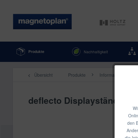
Produkte
Nachhaltigkeit
Übersicht
Produkte
Information, Präse
deflecto Displayständer A
Wi
Onli
den B
Ander
die In