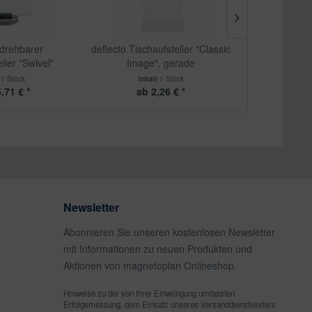
 drehbarer
deflecto Tischaufsteller "Classic
deflecto Ti
ller "Swivel"
Image", gerade
"Classi
t
1 Stück
Inhalt
1 Stück
Inha
,71 € *
ab 2,26 € *
ab 
Newsletter
Abonnieren Sie unseren kostenlosen Newsletter
mit Informationen zu neuen Produkten und
Aktionen von magnetoplan Onlineshop.
Hinweise zu der von Ihrer Einwilligung umfassten
Erfolgsmessung, dem Einsatz unseres Versanddienstleisters