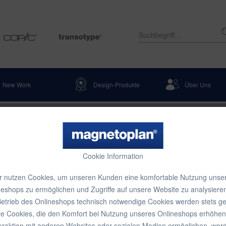
New Work
Design-Produkte
Über Uns
ntation & Lagerkennzeichnung
Tischaufsteller
Cookie Information
cryl
r nutzen Cookies, um unseren Kunden eine komfortable Nutzung unse
neshops zu ermöglichen und Zugriffe auf unsere Website zu analysieren
etrieb des Onlineshops technisch notwendige Cookies werden stets ge
22,49 
e Cookies, die den Komfort bei Nutzung unseres Onlineshops erhöhen
Inhalt:
1 Stück
teraktion mit anderen Websites oder sozialen Medien ermöglichen, wer