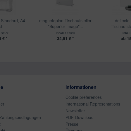
 Standard, A4
magnetoplan Tischaufsteller
deflecto
ch
"Superior Image"...
Tischaufste
 Stück
Inhalt
1 Stück
Inhal
 € *
34,51 € *
ab 15
ce
Informationen
Cookie preferences
ner
International Representations
Newsletter
 Zahlungsbedingungen
PDF-Download
t
Presse
ukt
Über uns