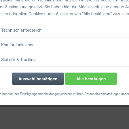
inkl. MwSt.
zzgl
rer Zustimmung gesetzt. Sie haben hier die Möglichkeit, eine genaue 
Sofort vers
reffen oder allen Cookies durch Anklicken von "Alle bestätigen" zuzusti
Größe:
Technisch erforderlich
Komfortfunktionen
Statistik & Tracking
Merken
Auswahl bestätigen
Alle bestätigen
Artikel-Nr.:
e können Ihre Einwilligungsentscheidungen jederzeit in Ihren Datenschutzeinstellungen ände