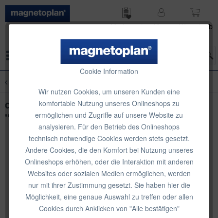
Merk­zettel
Mein
Waren­korb
Konto
Menü
Cookie Information
Übersicht
Prospekthalter
Wir nutzen Cookies, um unseren Kunden eine
deflecto Wandprospekthalter
komfortable Nutzung unseres Onlineshops zu
ermöglichen und Zugriffe auf unsere Website zu
"DocuPocket", magnetisch
analysieren. Für den Betrieb des Onlineshops
technisch notwendige Cookies werden stets gesetzt.
Andere Cookies, die den Komfort bei Nutzung unseres
Onlineshops erhöhen, oder die Interaktion mit anderen
Websites oder sozialen Medien ermöglichen, werden
nur mit ihrer Zustimmung gesetzt. Sie haben hier die
Möglichkeit, eine genaue Auswahl zu treffen oder allen
Cookies durch Anklicken von "Alle bestätigen"