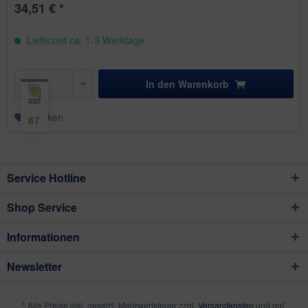
34,51 € *
Lieferzeit ca. 1-3 Werktage
In den
Warenkorb
Merken
87
Service Hotline
Shop Service
Informationen
Newsletter
* Alle Preise inkl. gesetzl. Mehrwertsteuer zzgl.
Versandkosten
und ggf.