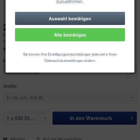
zuzustimmen.
Auswahl bestätigen
Technisch erforderlich
21,30 € *
Inhalt:
500 Stück (0,04 € * / 1 Stück)
Alle bestätigen
Komfortfunktionen
inkl. MwSt.
zzgl. Versandkosten
Sofort versandfertig, Lieferzeit ca. 1-3 Werktage
Statistik & Tracking
Sie können Ihre Einwilligungsentscheidungen jederzeit in Ihren
Farbe:
Datenschutzeinstellungen ändern.
Größe:
In den
Warenkorb
Merken
Auf die Wunschliste