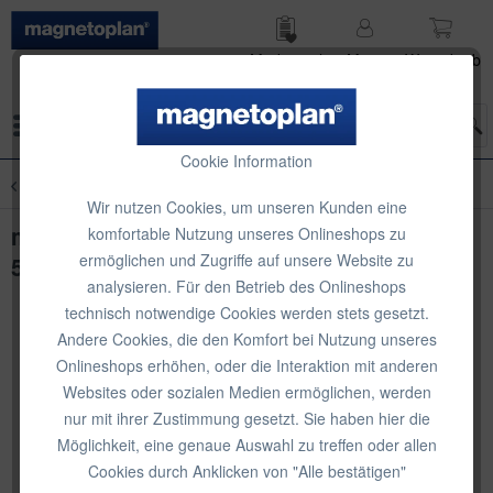
Merk­zettel
Mein
Waren­korb
Konto
Menü
Cookie Information
Übersicht
Moderations-Zubehör
Wir nutzen Cookies, um unseren Kunden eine
magnetoplan Moderationskarten rund,
komfortable Nutzung unseres Onlineshops zu
ermöglichen und Zugriffe auf unsere Website zu
500 Stk. Ø 140 mm
analysieren. Für den Betrieb des Onlineshops
technisch notwendige Cookies werden stets gesetzt.
Andere Cookies, die den Komfort bei Nutzung unseres
Onlineshops erhöhen, oder die Interaktion mit anderen
Websites oder sozialen Medien ermöglichen, werden
nur mit ihrer Zustimmung gesetzt. Sie haben hier die
Möglichkeit, eine genaue Auswahl zu treffen oder allen
Cookies durch Anklicken von "Alle bestätigen"