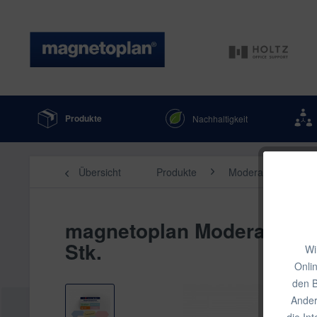
Produkte
Nachhaltigkeit
Übersicht
Produkte
Moderation
M
magnetoplan Moderationska
Stk.
Wi
Onli
den B
Ander
die In