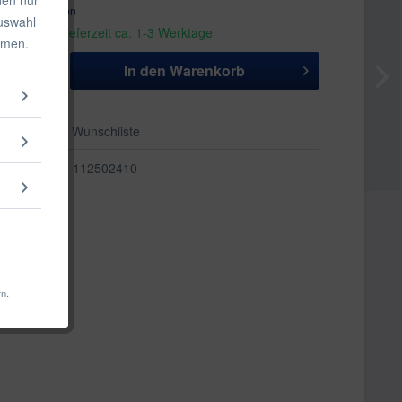
. Versandkosten
Auswahl
andfertig, Lieferzeit ca. 1-3 Werktage
mmen.
In den
Warenkorb
Auf die Wunschliste
112502410
rn.