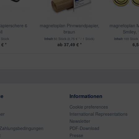
apierschere 6
magnetoplan Pinnwandpapier,
magnetoplan M
ll
braun
Smiley,
 Stück
Inhalt
50 Stück
(0,75 € * / 1 Stück)
Inhalt
100 Stüc
 € *
ab 37,49 € *
6,5
ce
Informationen
Cookie preferences
ner
International Representations
Newsletter
 Zahlungsbedingungen
PDF-Download
t
Presse