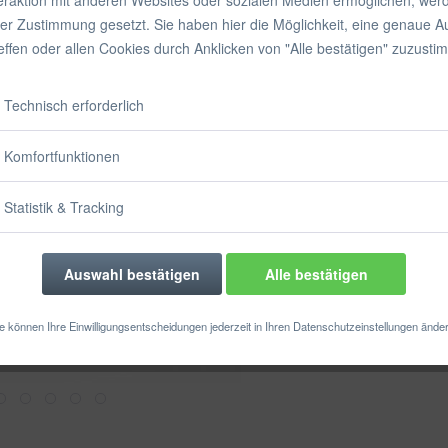
inkl. MwSt.
zzgl
rer Zustimmung gesetzt. Sie haben hier die Möglichkeit, eine genaue 
Sofort vers
reffen oder allen Cookies durch Anklicken von "Alle bestätigen" zuzusti
Technisch erforderlich
Merken
Komfortfunktionen
Artikel-Nr.:
Statistik & Tracking
Auswahl bestätigen
Alle bestätigen
e können Ihre Einwilligungsentscheidungen jederzeit in Ihren Datenschutzeinstellungen ände