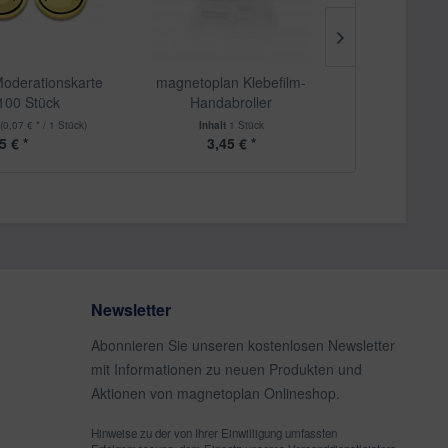
oderationskarte
magnetoplan Klebefilm-
magnetoplan
 100 Stück
Handabroller
k
(0,07 € * / 1 Stück)
Inhalt
1 Stück
Inha
5 € *
3,45 € *
3,
Newsletter
Abonnieren Sie unseren kostenlosen Newsletter
mit Informationen zu neuen Produkten und
Aktionen von magnetoplan Onlineshop.
Hinweise zu der von Ihrer Einwilligung umfassten