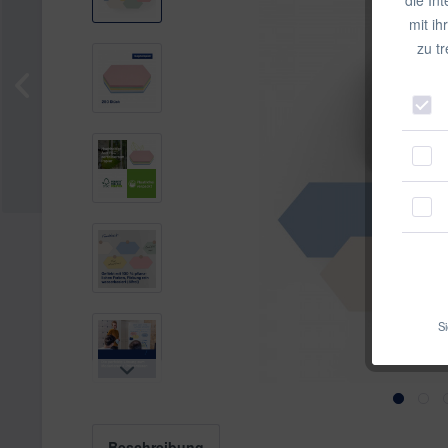
mit ih
zu t
Si
Beschreibung