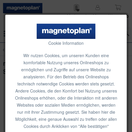
Merk­zettel
Mein
Waren­korb
Konto
Menü
Cookie Information
Übersicht
Neuheiten
Wir nutzen Cookies, um unseren Kunden eine
magnetoplan Design Magnets Wood
komfortable Nutzung unseres Onlineshops zu
ermöglichen und Zugriffe auf unsere Website zu
Series, Cube
analysieren. Für den Betrieb des Onlineshops
technisch notwendige Cookies werden stets gesetzt.
Andere Cookies, die den Komfort bei Nutzung unseres
Onlineshops erhöhen, oder die Interaktion mit anderen
Websites oder sozialen Medien ermöglichen, werden
nur mit ihrer Zustimmung gesetzt. Sie haben hier die
Möglichkeit, eine genaue Auswahl zu treffen oder allen
Cookies durch Anklicken von "Alle bestätigen"