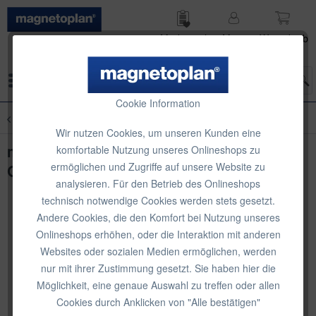
Merk­zettel
Mein
Waren­korb
Konto
Menü
Cookie Information
Übersicht
Glasboard-Zubehör
Wir nutzen Cookies, um unseren Kunden eine
magnetoplan Zubehör-Set für Design-
komfortable Nutzung unseres Onlineshops zu
ermöglichen und Zugriffe auf unsere Website zu
Glasboards
analysieren. Für den Betrieb des Onlineshops
technisch notwendige Cookies werden stets gesetzt.
Andere Cookies, die den Komfort bei Nutzung unseres
Onlineshops erhöhen, oder die Interaktion mit anderen
Websites oder sozialen Medien ermöglichen, werden
nur mit ihrer Zustimmung gesetzt. Sie haben hier die
Möglichkeit, eine genaue Auswahl zu treffen oder allen
Cookies durch Anklicken von "Alle bestätigen"