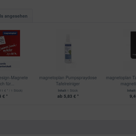
ls angesehen
esign-Magnete
magnetoplan Pumpspraydose
magnetoplan T
ch für...
Tafelreiniger
magnetis
11 € * / 1 Stück)
Inhalt
1 Stück
Inhal
 € *
ab 5,83 € *
9,4