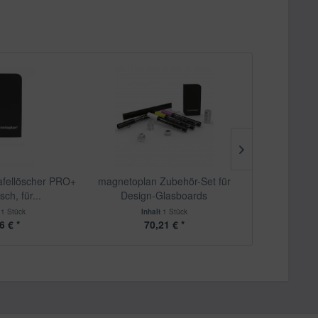
afellöscher PRO+
magnetoplan Zubehör-Set für
magnetopl
ch, für...
Design-Glasboards
Glasbo
t
1 Stück
Inhalt
1 Stück
Inhalt
4 Stüc
6 € *
70,21 € *
16