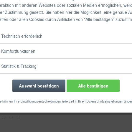
inkl. MwSt.
zzgl
teraktion mit anderen Websites oder sozialen Medien ermöglichen, wer
Sofort vers
rer Zustimmung gesetzt. Sie haben hier die Möglichkeit, eine genaue 
reffen oder allen Cookies durch Anklicken von "Alle bestätigen" zuzusti
Technisch erforderlich
Merken
Komfortfunktionen
Artikel-Nr.:
Statistik & Tracking
Auswahl bestätigen
Alle bestätigen
e können Ihre Einwilligungsentscheidungen jederzeit in Ihren Datenschutzeinstellungen ände