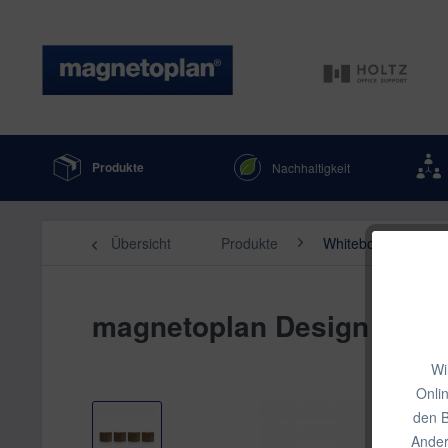
Produkte
Nachhaltigkeit
Übersicht
Produkte
Whiteboards & Schr
magnetoplan Design Magn
Wi
Onli
den B
Ander