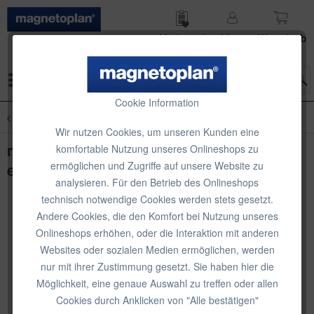
Merk­zettel
Mein
Waren­korb
Konto
Menü
Cookie Information
Übersicht
Design-Moderationstafeln
Wir nutzen Cookies, um unseren Kunden eine
magnetoplan Design-Moderationstafeln
komfortable Nutzung unseres Onlineshops zu
ermöglichen und Zugriffe auf unsere Website zu
evolution plus, einteilig
analysieren. Für den Betrieb des Onlineshops
technisch notwendige Cookies werden stets gesetzt.
Andere Cookies, die den Komfort bei Nutzung unseres
Onlineshops erhöhen, oder die Interaktion mit anderen
Websites oder sozialen Medien ermöglichen, werden
nur mit ihrer Zustimmung gesetzt. Sie haben hier die
Möglichkeit, eine genaue Auswahl zu treffen oder allen
Cookies durch Anklicken von "Alle bestätigen"