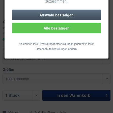
zuzustimmen.
Auswahl bestätigen
Technisch erforderlich
427,21 € *
Inhalt:
1 Stück
Alle bestätigen
Komfortfunktionen
inkl. MwSt.
zzgl. Versandkosten
Sofort versandfertig, Lieferzeit ca. 1-3 Werktage
Statistik & Tracking
Sie können Ihre Einwilligungsentscheidungen jederzeit in Ihren
Farbe:
Datenschutzeinstellungen ändern.
Größe:
In den
Warenkorb
Merken
Auf die Wunschliste