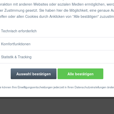
inkl. MwSt.
zzgl
teraktion mit anderen Websites oder sozialen Medien ermöglichen, wer
Sofort vers
rer Zustimmung gesetzt. Sie haben hier die Möglichkeit, eine genaue 
reffen oder allen Cookies durch Anklicken von "Alle bestätigen" zuzusti
Farbe:
Technisch erforderlich
Größe:
Komfortfunktionen
Statistik & Tracking
Auswahl bestätigen
Alle bestätigen
Merken
e können Ihre Einwilligungsentscheidungen jederzeit in Ihren Datenschutzeinstellungen ände
Artikel-Nr.: