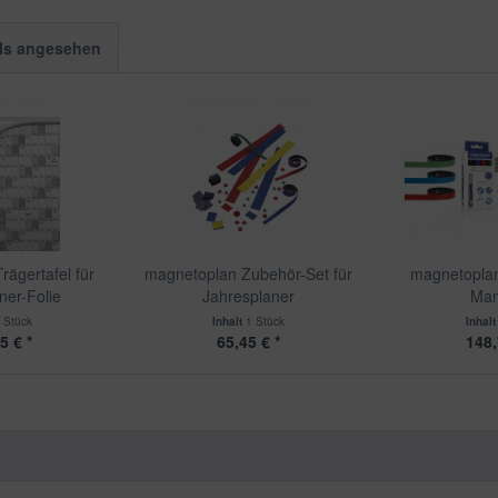
ls angesehen
ägertafel für
magnetoplan Zubehör-Set für
magnetoplan
ner-Folie
Jahresplaner
Man
 Stück
Inhalt
1 Stück
Inhal
5 € *
65,45 € *
148,