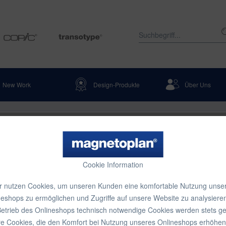
New Work
Design-Produkte
Über Uns
ktmanagement
Jahresplaner
-Folie 2026, 833 x 593 mm
Cookie Information
r nutzen Cookies, um unseren Kunden eine komfortable Nutzung unse
neshops zu ermöglichen und Zugriffe auf unsere Website zu analysieren
78,54 
etrieb des Onlineshops technisch notwendige Cookies werden stets ge
Inhalt:
1 Stück
e Cookies, die den Komfort bei Nutzung unseres Onlineshops erhöhen