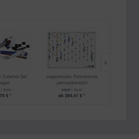
 Zubehör-Set
magnetoplan Permanente
magnetopl
ager
Jahresübersicht
Jahresü
t
1 Stück
Inhalt
1 Stück
Inha
75 € *
ab 284,41 € *
213