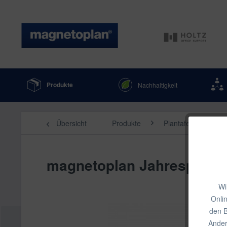
Produkte
Nachhaltigkeit
Übersicht
Produkte
Plantafeln & Proje
magnetoplan Jahresplaner
Wi
Onli
den B
Ander