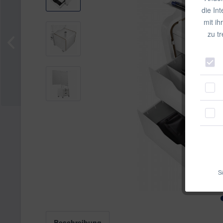
die In
mit ih
zu t
Si
Beschreibung