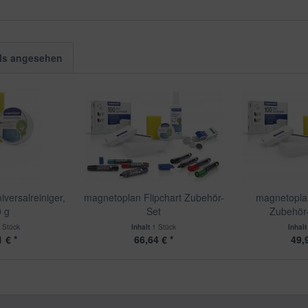
ls angesehen
versalreiniger,
magnetoplan Flipchart Zubehör-
magnetopla
 g
Set
Zubehör
 Stück
Inhalt
1 Stück
Inhal
 € *
66,64 € *
49,