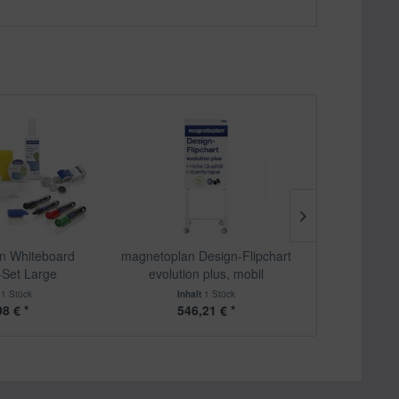
n Whiteboard
magnetoplan Design-Flipchart
magnetoplan 
-Set Large
evolution plus, mobil
t
1 Stück
Inhalt
1 Stück
Inhalt
100 Stü
98 € *
546,21 € *
47