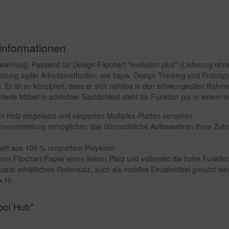
informationen
ahrung. Passend für Design-Flipchart "evolution plus" (Lieferung ohne
ützung agiler Arbeitsmethoden, wie bspw. Design Thinking und Prototyp
 Er ist so konzipiert, dass er sich nahtlos in den schwungvollen Rahmen
tierte Möbel in schlichter Sachlichkeit steht für Funktion pur in einem
m Holz eingefasst und eleganten Multiplex-Platten versehen
er Inneneinteilung ermöglichen das übersichtliche Aufbewahren Ihres 
tellt aus 100 % recyceltem Polyester
olltem Flipchart-Papier einen festen Platz und vollendet die hohe Funkti
arat erhältlichen Rollensatz, auch als mobiles Einzelmöbel genutzt we
x H).
ool Hub"