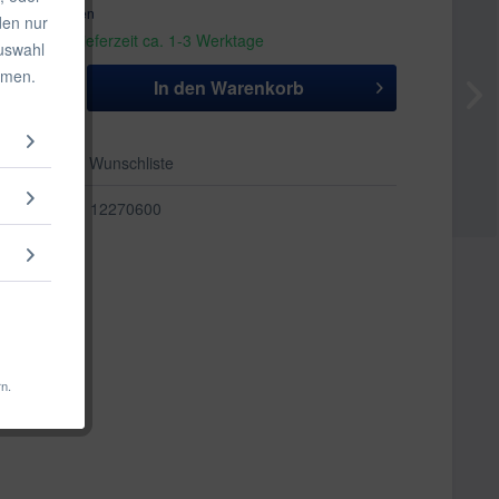
. Versandkosten
den nur
andfertig, Lieferzeit ca. 1-3 Werktage
Auswahl
mmen.
In den
Warenkorb
Auf die Wunschliste
12270600
rn.