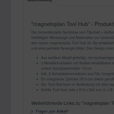
"magnetoplan Tool Hub" - Produkt
Die formvollendete Symbiose von Flipchart + Aufbew
vielfältigen Werkzeuge und Materialien zur Unterst
den neuen magnetoplan Tool Hub für Sie entwickelt.
und eine perfekte Synergie bildet. Das Design-orien
Aus weißem Metall gefertigt, mit hochwertige
3 Metallschubladen mit flexibel einstellbar
untere Schubladenhöhe: 15 cm
Inkl. 2 Schubladeneinsätzen aus Filz, herges
Ein integrierter Zylinder (Ø 9 cm) bietet ger
Der Tool Hub kann in Verbindung mit dem sep
Größe Tool Hub: 644 x 574 x 562 mm (L x B 
Weiterführende Links zu "magnetoplan T
Fragen zum Artikel?